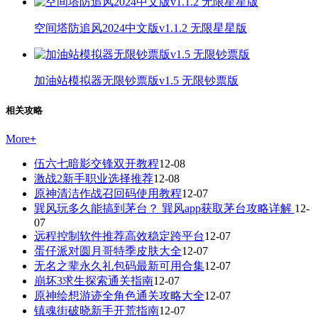
空间塔防追风2024中文版v1.1.2 无限星星版
加油站模拟器无限钞票版v1.5 无限钞票版
相关攻略
More
+
伍六七暗影交锋双开教程
12-08
激战2新手职业选择推荐
12-08
原神清洁作战召回码使用教程
12-07
巽风玩多久能搞到茅台？ 巽风app获取茅台攻略详解
12-
07
远程控制软件推荐高效稳定跨平台
12-07
蛋仔派对圆月哥特季皮肤大全
12-07
无名之辈永久礼包码最新可用合集
12-07
崩坏3求生探索通关指南
12-07
原神绘想游迹全角色通关攻略大全
12-07
镇魂街破晓新手开荒指南
12-07