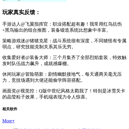
玩家真实反馈：
手游达人@飞翼指挥官：职业搭配超有趣！我常用红鸟抗伤
+黑鸟输出的组合推图，装备锻造系统比想象中丰富。
策略游戏迷@猪猪克星：战斗系统很有深度，不同猪怪有专属
弱点，研究技能克制关系其乐无穷。
收集爱好者@装备大师：三个月集齐了全部烈焰套装，特效触
发时队伍战力飙升，成就感爆棚。
休闲玩家@冒险萌新：剧情幽默接地气，每天通两关毫无压
力，竞技场遇到大佬还能偷学阵容搭配。
画面党@视觉控：Q版中世纪风格太戳我了！特别是冰雪关卡
的晶莹粒子效果，手机端表现力令人惊喜。
相关软件
More
+