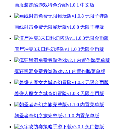
画服装跑酷游戏特色介绍v1.0.1 中文版
画线射击免费无限畅玩版v1.0.8 无限子弹版
僵尸冲突3末日科幻塔防v1.1.0 3无限金币版
疯狂黑洞免费吞噬游戏v2.1 内置作弊菜单版
姜饼人魔女之城奇幻冒险v1.0.3 无限金币版
朝圣者奇幻之旅完整版v1.1.0 内置菜单版