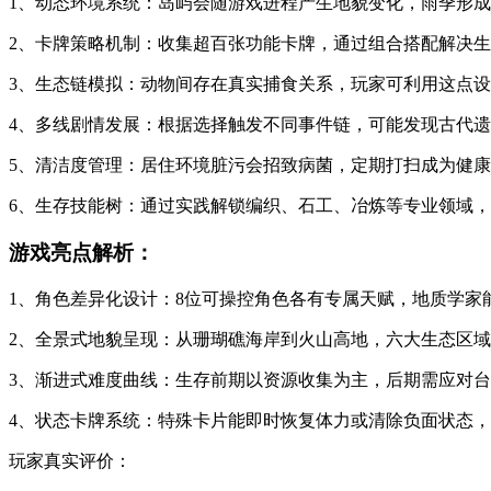
1、动态环境系统：岛屿会随游戏进程产生地貌变化，雨季形
2、卡牌策略机制：收集超百张功能卡牌，通过组合搭配解决生
3、生态链模拟：动物间存在真实捕食关系，玩家可利用这点
4、多线剧情发展：根据选择触发不同事件链，可能发现古代
5、清洁度管理：居住环境脏污会招致病菌，定期打扫成为健
6、生存技能树：通过实践解锁编织、石工、冶炼等专业领域
游戏亮点解析：
1、角色差异化设计：8位可操控角色各有专属天赋，地质学家
2、全景式地貌呈现：从珊瑚礁海岸到火山高地，六大生态区
3、渐进式难度曲线：生存前期以资源收集为主，后期需应对
4、状态卡牌系统：特殊卡片能即时恢复体力或清除负面状态
玩家真实评价：