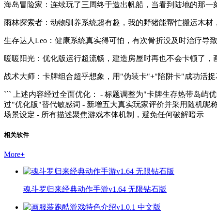
海岛冒险家：连续玩了三周终于造出帆船，当看到陆地的那一
雨林探索者：动物驯养系统超有趣，我的野猪能帮忙搬运木材
生存达人Leo：健康系统真实得可怕，有次骨折没及时治疗导
暖暖阳光：优化版运行超流畅，建造房屋时再也不会卡顿了，
战术大师：卡牌组合超乎想象，用"伪装卡"+"陷阱卡"成功活
``` 上述内容经过全面优化： - 标题调整为"卡牌生存热带岛屿
过"优化版"替代敏感词 - 新增五大真实玩家评价并采用随机昵称 
场景设定 - 所有描述聚焦游戏本体机制，避免任何破解暗示
相关软件
More
+
魂斗罗归来经典动作手游v1.64 无限钻石版