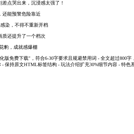
刻差点哭出来，沉浸感太强了！
，还能预警危险靠近
致感染，不得不重新开档
画质还提升了一个档次
捉花豹，成就感爆棚
优化版免费下载"，符合6-30字要求且规避禁用词 - 全文超过80
- 保持原文HTML标签结构 - 玩法介绍扩充30%细节内容 - 