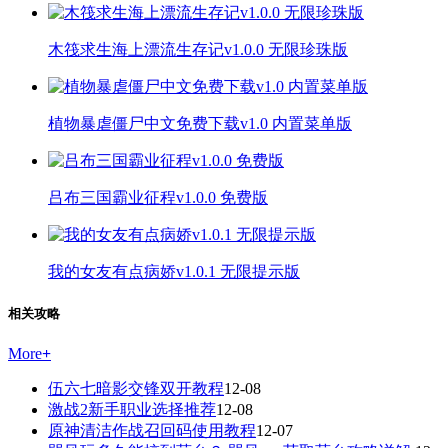
木筏求生海上漂流生存记v1.0.0 无限珍珠版
植物暴虐僵尸中文免费下载v1.0 内置菜单版
吕布三国霸业征程v1.0.0 免费版
我的女友有点病娇v1.0.1 无限提示版
相关攻略
More
+
伍六七暗影交锋双开教程
12-08
激战2新手职业选择推荐
12-08
原神清洁作战召回码使用教程
12-07