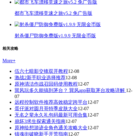
都市飞车漂移竞速之旅v5.2 免广告版
射杀僵尸防御免费版v1.9.9 无限金币版
相关攻略
More
+
伍六七暗影交锋双开教程
12-08
激战2新手职业选择推荐
12-08
原神清洁作战召回码使用教程
12-07
巽风玩多久能搞到茅台？ 巽风app获取茅台攻略详解
12-
07
远程控制软件推荐高效稳定跨平台
12-07
蛋仔派对圆月哥特季皮肤大全
12-07
无名之辈永久礼包码最新可用合集
12-07
崩坏3求生探索通关指南
12-07
原神绘想游迹全角色通关攻略大全
12-07
镇魂街破晓新手开荒指南
12-07