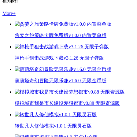
相关软件
More
+
贪婪之旅策略卡牌免费版v1.0.0 内置菜单版
神枪手狙击战游戏下载v3.1.26 无限子弹版
萌萌塔奇幻冒险无限乐趣v1.6.0 无限金币版
模拟城市我是市长建设梦想都市v0.88 无限资源版
转世凡人修仙模拟v1.0.1 无限灵石版