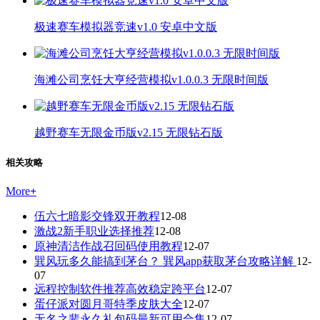
极速赛车模拟器竞速v1.0 安卓中文版
海滩公司烹饪大亨经营模拟v1.0.0.3 无限时间版
越野赛车无限金币版v2.15 无限钻石版
相关攻略
More
+
伍六七暗影交锋双开教程
12-08
激战2新手职业选择推荐
12-08
原神清洁作战召回码使用教程
12-07
巽风玩多久能搞到茅台？ 巽风app获取茅台攻略详解
12-
07
远程控制软件推荐高效稳定跨平台
12-07
蛋仔派对圆月哥特季皮肤大全
12-07
无名之辈永久礼包码最新可用合集
12-07