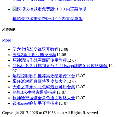
模拟失控城市免费版v1.0.0 内置菜单版
相关攻略
More
+
伍六七暗影交锋双开教程
12-08
激战2新手职业选择推荐
12-08
原神清洁作战召回码使用教程
12-07
巽风玩多久能搞到茅台？ 巽风app获取茅台攻略详解
12-
07
远程控制软件推荐高效稳定跨平台
12-07
蛋仔派对圆月哥特季皮肤大全
12-07
无名之辈永久礼包码最新可用合集
12-07
崩坏3求生探索通关指南
12-07
原神绘想游迹全角色通关攻略大全
12-07
镇魂街破晓新手开荒指南
12-07
Copyright 2013-
2026
m.031056.com All Rights Reserved.