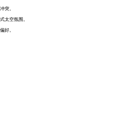
际冲突。
浸式太空氛围。
家偏好。