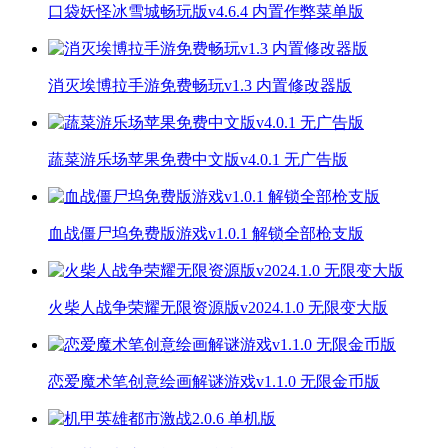
口袋妖怪冰雪城畅玩版v4.6.4 内置作弊菜单版
消灭埃博拉手游免费畅玩v1.3 内置修改器版
蔬菜游乐场苹果免费中文版v4.0.1 无广告版
血战僵尸坞免费版游戏v1.0.1 解锁全部枪支版
火柴人战争荣耀无限资源版v2024.1.0 无限变大版
恋爱魔术笔创意绘画解谜游戏v1.1.0 无限金币版