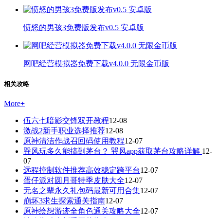
愤怒的男孩3免费版发布v0.5 安卓版
网吧经营模拟器免费下载v4.0.0 无限金币版
相关攻略
More
+
伍六七暗影交锋双开教程
12-08
激战2新手职业选择推荐
12-08
原神清洁作战召回码使用教程
12-07
巽风玩多久能搞到茅台？ 巽风app获取茅台攻略详解
12-
07
远程控制软件推荐高效稳定跨平台
12-07
蛋仔派对圆月哥特季皮肤大全
12-07
无名之辈永久礼包码最新可用合集
12-07
崩坏3求生探索通关指南
12-07
原神绘想游迹全角色通关攻略大全
12-07