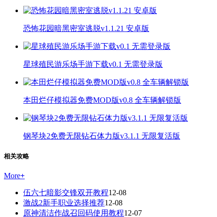
恐怖花园暗黑密室逃脱v1.1.21 安卓版
星球殖民游乐场手游下载v0.1 无需登录版
本田烂仔模拟器免费MOD版v0.8 全车辆解锁版
钢琴块2免费无限钻石体力版v3.1.1 无限复活版
相关攻略
More
+
伍六七暗影交锋双开教程
12-08
激战2新手职业选择推荐
12-08
原神清洁作战召回码使用教程
12-07