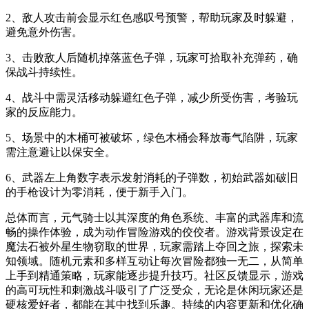
2、敌人攻击前会显示红色感叹号预警，帮助玩家及时躲避，
避免意外伤害。
3、击败敌人后随机掉落蓝色子弹，玩家可拾取补充弹药，确
保战斗持续性。
4、战斗中需灵活移动躲避红色子弹，减少所受伤害，考验玩
家的反应能力。
5、场景中的木桶可被破坏，绿色木桶会释放毒气陷阱，玩家
需注意避让以保安全。
6、武器左上角数字表示发射消耗的子弹数，初始武器如破旧
的手枪设计为零消耗，便于新手入门。
总体而言，元气骑士以其深度的角色系统、丰富的武器库和流
畅的操作体验，成为动作冒险游戏的佼佼者。游戏背景设定在
魔法石被外星生物窃取的世界，玩家需踏上夺回之旅，探索未
知领域。随机元素和多样互动让每次冒险都独一无二，从简单
上手到精通策略，玩家能逐步提升技巧。社区反馈显示，游戏
的高可玩性和刺激战斗吸引了广泛受众，无论是休闲玩家还是
硬核爱好者，都能在其中找到乐趣。持续的内容更新和优化确