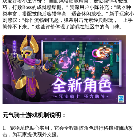
戏爱好者小王评价："画面风格细腻精简，走位操作考验技
巧，打败Boss的成就感爆棚。" 资深用户小陈补充："武器种
类丰富，搭配技能后容错率高，适合休闲放松。" 新手玩家小
刘感叹："操作流畅到飞起，弹幕射击元素经典耐玩，一上手
就停不下来。" 这些评价体现了游戏在社区中的高口碑。
元气骑士游戏机制说明：
1、宠物系统贴心实用，它会全程跟随角色进行格挡和辅助攻
击，为玩家提供额外支援。