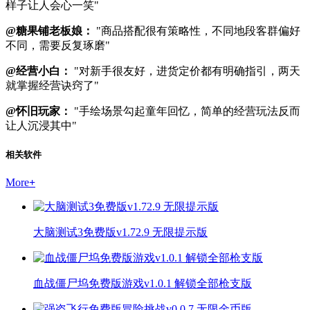
样子让人会心一笑"
@糖果铺老板娘：
"商品搭配很有策略性，不同地段客群偏好
不同，需要反复琢磨"
@经营小白：
"对新手很友好，进货定价都有明确指引，两天
就掌握经营诀窍了"
@怀旧玩家：
"手绘场景勾起童年回忆，简单的经营玩法反而
让人沉浸其中"
相关软件
More
+
大脑测试3免费版v1.72.9 无限提示版
血战僵尸坞免费版游戏v1.0.1 解锁全部枪支版