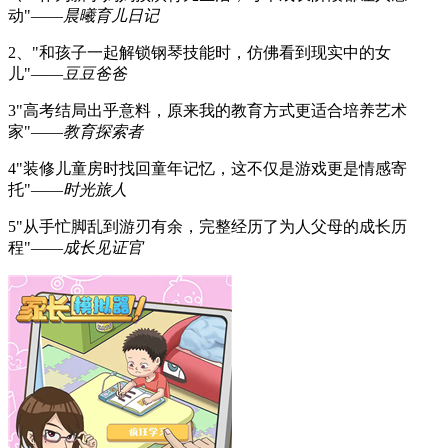
动"——
晨曦育儿日记
2、"和孩子一起解锁钢琴技能时，仿佛看到现实中的女
儿"——
豆豆爸爸
3"高考结局出乎意料，原来我的教育方式更适合培养艺术
家"——
教育探索者
4"装修儿童房时找回童年记忆，这不仅是游戏更是情感寄
托"——
时光旅人
5"从手忙脚乱到游刃有余，完整经历了为人父母的成长历
程"——
成长见证官