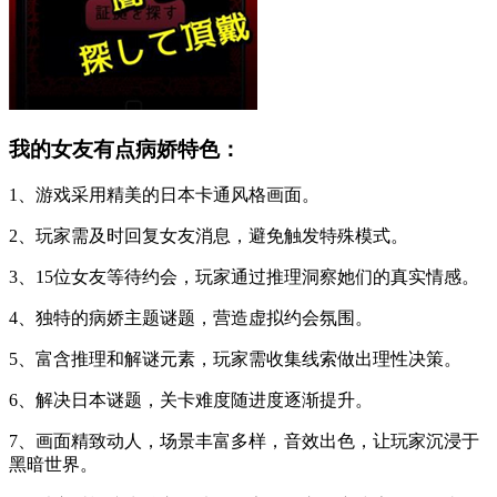
我的女友有点病娇特色：
1、游戏采用精美的日本卡通风格画面。
2、玩家需及时回复女友消息，避免触发特殊模式。
3、15位女友等待约会，玩家通过推理洞察她们的真实情感。
4、独特的病娇主题谜题，营造虚拟约会氛围。
5、富含推理和解谜元素，玩家需收集线索做出理性决策。
6、解决日本谜题，关卡难度随进度逐渐提升。
7、画面精致动人，场景丰富多样，音效出色，让玩家沉浸于
黑暗世界。