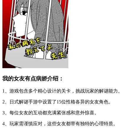
我的女友有点病娇介绍：
1、游戏包含多个精心设计的关卡，挑战玩家的解谜能力。
2、日式解谜手游中设置了15位性格各异的女友角色。
3、每位女友的互动都充满紧张感和意外惊喜。
4、玩家需谨慎应对，这些女友都带有独特的心理特质。