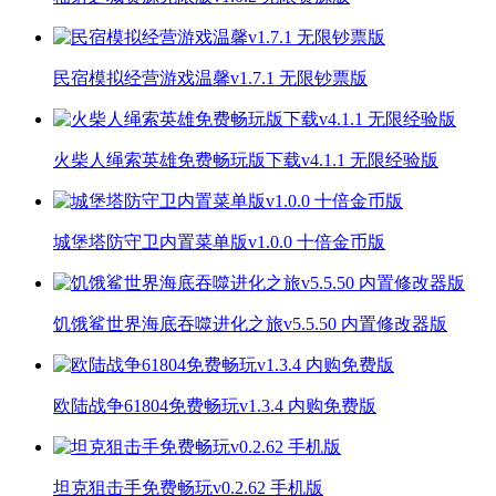
民宿模拟经营游戏温馨v1.7.1 无限钞票版
火柴人绳索英雄免费畅玩版下载v4.1.1 无限经验版
城堡塔防守卫内置菜单版v1.0.0 十倍金币版
饥饿鲨世界海底吞噬进化之旅v5.5.50 内置修改器版
欧陆战争61804免费畅玩v1.3.4 内购免费版
坦克狙击手免费畅玩v0.2.62 手机版