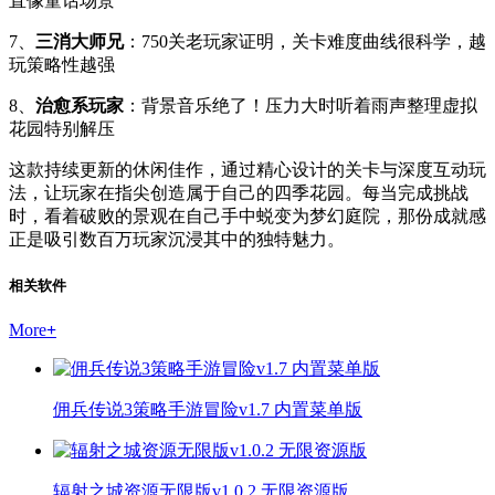
直像童话场景
7、
三消大师兄
：750关老玩家证明，关卡难度曲线很科学，越
玩策略性越强
8、
治愈系玩家
：背景音乐绝了！压力大时听着雨声整理虚拟
花园特别解压
这款持续更新的休闲佳作，通过精心设计的关卡与深度互动玩
法，让玩家在指尖创造属于自己的四季花园。每当完成挑战
时，看着破败的景观在自己手中蜕变为梦幻庭院，那份成就感
正是吸引数百万玩家沉浸其中的独特魅力。
相关软件
More
+
佣兵传说3策略手游冒险v1.7 内置菜单版
辐射之城资源无限版v1.0.2 无限资源版