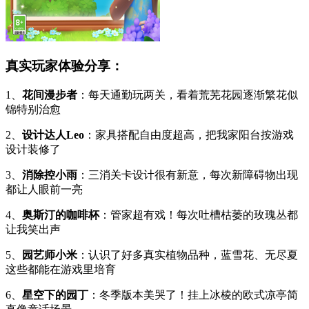
真实玩家体验分享：
1、
花间漫步者
：每天通勤玩两关，看着荒芜花园逐渐繁花似
锦特别治愈
2、
设计达人Leo
：家具搭配自由度超高，把我家阳台按游戏
设计装修了
3、
消除控小雨
：三消关卡设计很有新意，每次新障碍物出现
都让人眼前一亮
4、
奥斯汀的咖啡杯
：管家超有戏！每次吐槽枯萎的玫瑰丛都
让我笑出声
5、
园艺师小米
：认识了好多真实植物品种，蓝雪花、无尽夏
这些都能在游戏里培育
6、
星空下的园丁
：冬季版本美哭了！挂上冰棱的欧式凉亭简