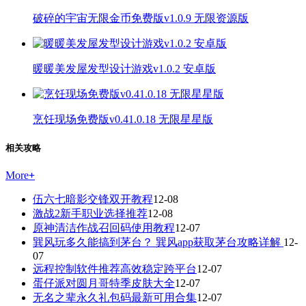
破碎的宇宙无限金币免费版v1.0.9 无限资源版
暖暖美发屋发型设计游戏v1.0.2 安卓版
烹饪现场免费版v0.41.0.18 无限星星版
相关攻略
More
+
伍六七暗影交锋双开教程
12-08
激战2新手职业选择推荐
12-08
原神清洁作战召回码使用教程
12-07
巽风玩多久能搞到茅台？ 巽风app获取茅台攻略详解
12-
07
远程控制软件推荐高效稳定跨平台
12-07
蛋仔派对圆月哥特季皮肤大全
12-07
无名之辈永久礼包码最新可用合集
12-07