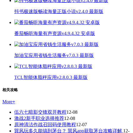
抖书极速版畅读海量正版小说v2.4.0 最新版
番茄畅听海量有声资源v4.9.4.32 安卓版
加油宝应用省钱生活服务v7.0.3 最新版
TCL智能体脂秤应用v2.8.0.3 最新版
相关攻略
More
+
伍六七暗影交锋双开教程
12-08
激战2新手职业选择推荐
12-08
原神清洁作战召回码使用教程
12-07
巽风玩多久能搞到茅台？ 巽风app获取茅台攻略详解
12-