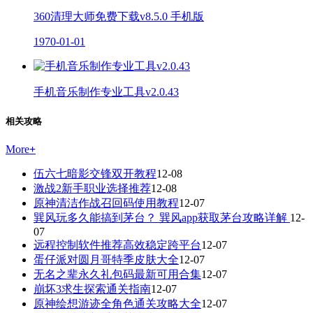
360清理大师免费下载v8.5.0 手机版
1970-01-01
手机音乐制作专业工具v2.0.43
相关攻略
More
+
伍六七暗影交锋双开教程
12-08
激战2新手职业选择推荐
12-08
原神清洁作战召回码使用教程
12-07
巽风玩多久能搞到茅台？ 巽风app获取茅台攻略详解
12-
07
远程控制软件推荐高效稳定跨平台
12-07
蛋仔派对圆月哥特季皮肤大全
12-07
无名之辈永久礼包码最新可用合集
12-07
崩坏3求生探索通关指南
12-07
原神绘想游迹全角色通关攻略大全
12-07