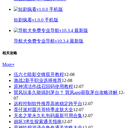
短剧疯看v1.0.0 手机版
导航犬免费专业导航v10.3.4 最新版
相关攻略
More
+
伍六七暗影交锋双开教程
12-08
激战2新手职业选择推荐
12-08
原神清洁作战召回码使用教程
12-07
巽风玩多久能搞到茅台？ 巽风app获取茅台攻略详解
12-
07
远程控制软件推荐高效稳定跨平台
12-07
蛋仔派对圆月哥特季皮肤大全
12-07
无名之辈永久礼包码最新可用合集
12-07
崩坏3求生探索通关指南
12-07
原神绘想游迹全角色通关攻略大全
12-07