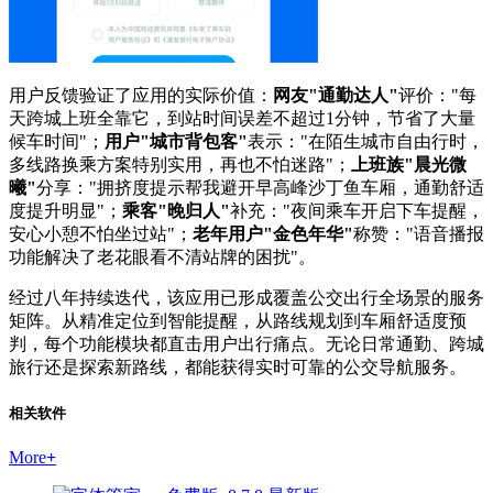
用户反馈验证了应用的实际价值：
网友"通勤达人"
评价："每
天跨城上班全靠它，到站时间误差不超过1分钟，节省了大量
候车时间"；
用户"城市背包客"
表示："在陌生城市自由行时，
多线路换乘方案特别实用，再也不怕迷路"；
上班族"晨光微
曦"
分享："拥挤度提示帮我避开早高峰沙丁鱼车厢，通勤舒适
度提升明显"；
乘客"晚归人"
补充："夜间乘车开启下车提醒，
安心小憩不怕坐过站"；
老年用户"金色年华"
称赞："语音播报
功能解决了老花眼看不清站牌的困扰"。
经过八年持续迭代，该应用已形成覆盖公交出行全场景的服务
矩阵。从精准定位到智能提醒，从路线规划到车厢舒适度预
判，每个功能模块都直击用户出行痛点。无论日常通勤、跨城
旅行还是探索新路线，都能获得实时可靠的公交导航服务。
相关软件
More
+