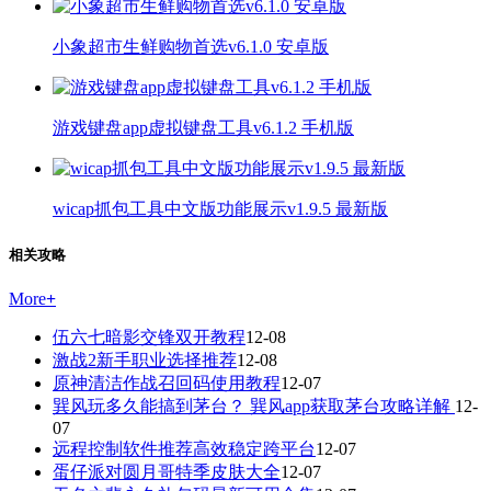
小象超市生鲜购物首选v6.1.0 安卓版
游戏键盘app虚拟键盘工具v6.1.2 手机版
wicap抓包工具中文版功能展示v1.9.5 最新版
相关攻略
More
+
伍六七暗影交锋双开教程
12-08
激战2新手职业选择推荐
12-08
原神清洁作战召回码使用教程
12-07
巽风玩多久能搞到茅台？ 巽风app获取茅台攻略详解
12-
07
远程控制软件推荐高效稳定跨平台
12-07
蛋仔派对圆月哥特季皮肤大全
12-07