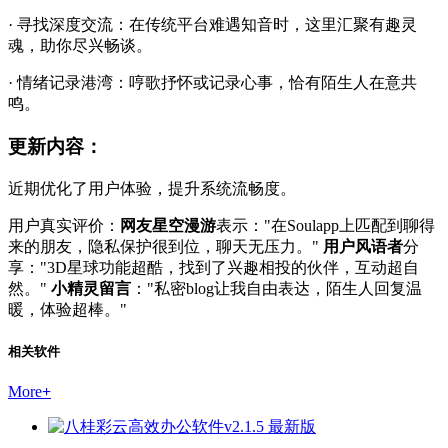
· 寻找深度交流：在传统平台难遇知音时，这里汇聚有趣灵
魂，助你尽兴畅谈。
· 情绪记录港湾：哼歌抒怀或记录心事，恰有陌生人在意共
鸣。
更新内容：
近期优化了用户体验，提升系统流畅度。
用户真实评价：
网友星空漫游
表示："在Soulapp上匹配到聊得
来的朋友，隐私保护很到位，聊天无压力。"
用户风语者
分
享："3D星球功能超酷，找到了兴趣相投的伙伴，互动超自
然。"
小精灵留言
："私密blog让我自由表达，陌生人回复温
暖，体验超棒。"
相关软件
More
+