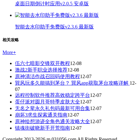
桌面日期倒计时应用v2.0.5 安卓版
智能去水印助手免费版v2.3.6 最新版
相关攻略
More
+
伍六七暗影交锋双开教程
12-08
激战2新手职业选择推荐
12-08
原神清洁作战召回码使用教程
12-07
巽风玩多久能搞到茅台？ 巽风app获取茅台攻略详解
12-
07
远程控制软件推荐高效稳定跨平台
12-07
蛋仔派对圆月哥特季皮肤大全
12-07
无名之辈永久礼包码最新可用合集
12-07
崩坏3求生探索通关指南
12-07
原神绘想游迹全角色通关攻略大全
12-07
镇魂街破晓新手开荒指南
12-07
Copyright 2013-
2026
m.031056.com All Rights Reserved.