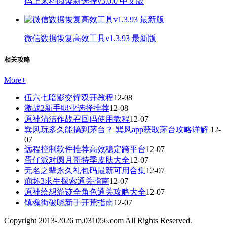
码上来料阅读新选择v3.0.0 中文版
微信数据恢复高效工具v1.3.93 最新版
相关攻略
More
+
伍六七暗影交锋双开教程
12-08
激战2新手职业选择推荐
12-08
原神清洁作战召回码使用教程
12-07
巽风玩多久能搞到茅台？ 巽风app获取茅台攻略详解
12-
07
远程控制软件推荐高效稳定跨平台
12-07
蛋仔派对圆月哥特季皮肤大全
12-07
无名之辈永久礼包码最新可用合集
12-07
崩坏3求生探索通关指南
12-07
原神绘想游迹全角色通关攻略大全
12-07
镇魂街破晓新手开荒指南
12-07
Copyright 2013-
2026
m.031056.com All Rights Reserved.