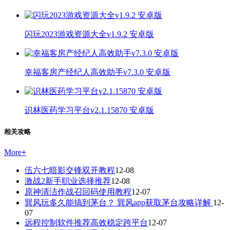
闪玩2023游戏资源大全v1.9.2 安卓版
幸福客房产经纪人高效助手v7.3.0 安卓版
识林医药学习平台v2.1.15870 安卓版
相关攻略
More
+
伍六七暗影交锋双开教程
12-08
激战2新手职业选择推荐
12-08
原神清洁作战召回码使用教程
12-07
巽风玩多久能搞到茅台？ 巽风app获取茅台攻略详解
12-
07
远程控制软件推荐高效稳定跨平台
12-07