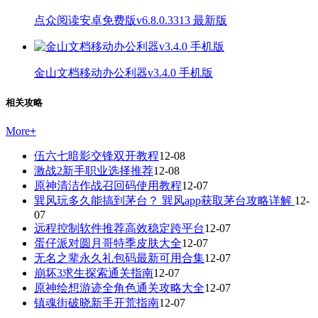
点众阅读安卓免费版v6.8.0.3313 最新版
金山文档移动办公利器v3.4.0 手机版
相关攻略
More
+
伍六七暗影交锋双开教程
12-08
激战2新手职业选择推荐
12-08
原神清洁作战召回码使用教程
12-07
巽风玩多久能搞到茅台？ 巽风app获取茅台攻略详解
12-
07
远程控制软件推荐高效稳定跨平台
12-07
蛋仔派对圆月哥特季皮肤大全
12-07
无名之辈永久礼包码最新可用合集
12-07
崩坏3求生探索通关指南
12-07
原神绘想游迹全角色通关攻略大全
12-07
镇魂街破晓新手开荒指南
12-07