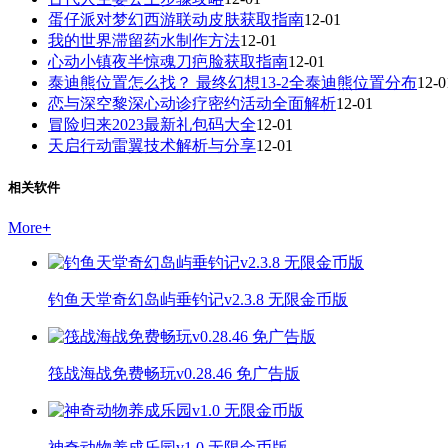
蛋仔派对梦幻西游联动皮肤获取指南
12-01
我的世界滞留药水制作方法
12-01
心动小镇夜半惊魂刀疤脸获取指南
12-01
泰迪熊位置怎么找？ 最终幻想13-2全泰迪熊位置分布
12-0
恋与深空黎深心动诊疗密约活动全面解析
12-01
冒险归来2023最新礼包码大全
12-01
天启行动雷翼技术解析与分享
12-01
相关软件
More
+
钓鱼天堂奇幻岛屿垂钓记v2.3.8 无限金币版
筏战海战免费畅玩v0.28.46 免广告版
神奇动物养成乐园v1.0 无限金币版