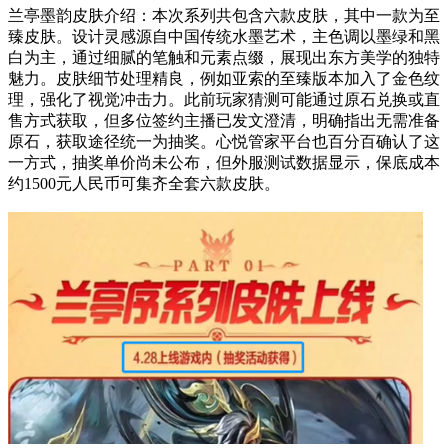
兰亭墨韵皮肤介绍：本次系列共包含六款皮肤，其中一款为至
臻皮肤。设计灵感源自中国传统水墨艺术，主色调以墨绿和黑
白为主，通过细腻的笔触和元素点缀，展现出东方美学的独特
魅力。皮肤细节处理精良，例如亚索的至臻版本加入了金色纹
理，强化了视觉冲击力。此前玩家猜测可能通过原石兑换或直
售方式获取，但多位签约主播已发文澄清，明确指出无需准备
原石，获取途径统一为抽奖。心悦管家平台也百分百确认了这
一方式，抽奖单价尚未公布，但外服测试数据显示，保底成本
约1500元人民币可集齐全套六款皮肤。