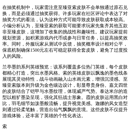
在抽奖机制中，玩家需注意至臻亚索皮肤不会单独通过原石兑
换，而是必须通过抽奖获得。许多玩家在社区评论中表达了对
抽奖方式的看法，认为这种方式可能导致皮肤获取成本较高。
小编分析认为，至臻亚索的获取可能要求玩家先集齐其他五款
非至臻皮肤，这增加了收集的挑战性和趣味性。建议玩家提前
规划资源，如积累游戏内代币或参与日常任务，以提高抽奖效
率。同时，外服玩家从测试中反馈，抽奖概率设计相对公平，
保底机制确保1500元左右可稳定获得全套皮肤，避免了过度投
入的风险。
兰亭墨韵系列英雄预览：该系列覆盖多位热门英雄，每个皮肤
都精心打造，突出水墨风格。索的英雄皮肤以飘逸的墨色线条
展现其灵动特性，战斗动画融入山水画元素，增强沉浸感。至
臻亚索版本则升级为金色镶边设计，彰显尊贵身份。嘉文四世
的皮肤结合了铠甲与水墨纹理，体现威严气势。泰达米尔的造
型以粗犷墨染呈现，强化其狂战士形象。霞的皮肤运用黑白对
比，羽毛细节如泼墨般流畅，提升视觉美感。迦娜的风女造型
则通过轻柔笔触，营造出仙气飘飘的意境。这些皮肤不仅提升
游戏体验，还丰富了英雄的个性化表达。
索