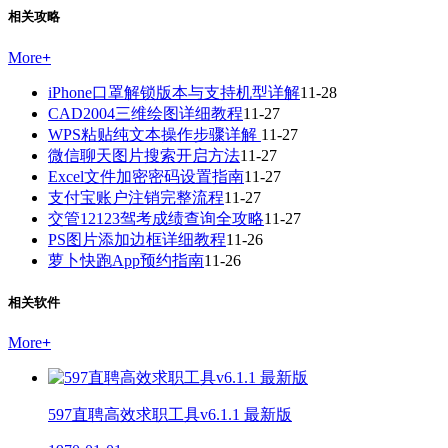
相关攻略
More
+
iPhone口罩解锁版本与支持机型详解
11-28
CAD2004三维绘图详细教程
11-27
WPS粘贴纯文本操作步骤详解
11-27
微信聊天图片搜索开启方法
11-27
Excel文件加密密码设置指南
11-27
支付宝账户注销完整流程
11-27
交管12123驾考成绩查询全攻略
11-27
PS图片添加边框详细教程
11-26
萝卜快跑App预约指南
11-26
相关软件
More
+
597直聘高效求职工具v6.1.1 最新版