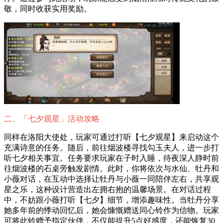
敬，同时收获实用奖励。
二、「七夕观星」活动攻略
同样在洛阳大使处，玩家可通过打听【七夕观星】来启动这个
充满诗意的任务。随后，前往烟波楼寻找勾玉夫人，进一步打
听七夕相关事宜。任务要求玩家在子时入睡，待夜深人静时前
往烟波楼的石桌旁触发剧情。此时，你将依次与水仙、牡丹和
小薇对话，在互动中选择让牡丹与小薇一同陪伴左右，共享观
星之乐，这种设计营造出左拥右抱的温馨场景。在对话过程
中，不妨跟小薇打听【七夕】细节，增添趣味性。当牡丹分享
她多年前的悸动回忆后，她会慷慨赠送同心铃作为信物。玩家
可将此铃赠予指定伙伴，不仅能提升5点好感度，还能恢复30