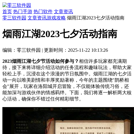
首页
热门手游
热门软件
文章资讯
零三软件园
文章资讯
游戏攻略
烟雨江湖2023七夕活动指南
烟雨江湖2023七夕活动指南
编辑：零三软件园
|
更新时间：2025-11-22 10:13:26
2023烟雨江湖七夕节活动如何参与？
相信许多玩家都充满期
待，接下来将详细介绍活动的任务流程和趣味玩法，帮助大家
轻松上手，沉浸在这个浪漫的节日氛围中。烟雨江湖的七夕活
动一向以唯美剧情和丰厚奖励著称，今年的主题围绕"鹊桥相
会"展开，玩家在洛阳城开启冒险，不仅能体验传统习俗，还
能加深与游戏伙伴的情感羁绊。下面，我们将逐一解析两大核
心活动，确保你不错过任何精彩细节。