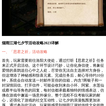
烟雨江湖七夕节活动攻略2023详解
一、「思君之祈」活动攻略
首先，玩家需要前往洛阳大使处，通过打听【思君之祈】任务
来正式开启活动。这个环节设计巧妙，让你化身信使，将象征
爱情的喜鹊送往心中之人处，尽管你无法自主选择对方身份，
但这增添了神秘感和惊喜元素。完成任务后，耐心等待约10分
钟，系统会自动发送一封邮件至你的信箱，内含7两银子和一
封深情回信。打开信件，可能会收到来自小环、阿紫、水莲仙
或蔡半仙等角色的回复，每封信都承载着独特的情感表达，仿
佛在游戏中邂逅一场意外缘分。整个流程不仅考验玩家的耐
心，还强化了游戏的社交互动性，让七夕的浪漫氛围更加浓
厚。通过参与此活动，玩家能感受到烟雨江湖对传统文化的致