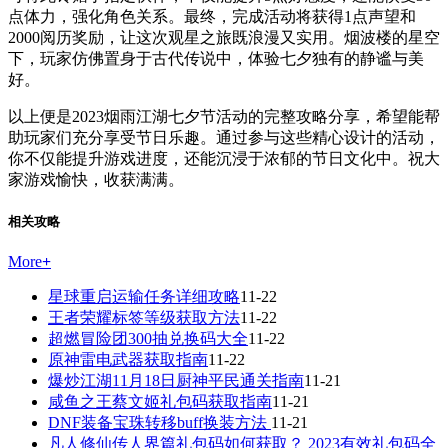
点体力，强化角色关系。最终，完成活动将获得1点声望和
2000阅历奖励，让这次观星之旅既浪漫又实用。烟波楼的星空
下，玩家仿佛置身于古代传说中，体验七夕独有的静谧与美
好。
以上便是2023烟雨江湖七夕节活动的完整攻略分享，希望能帮
助玩家们充分享受节日乐趣。通过参与这些精心设计的活动，
你不仅能提升游戏进度，还能沉浸于浓郁的节日文化中。祝大
家游戏愉快，收获满满。
相关攻略
More
+
星球重启运输任务详细攻略
11-22
王者荣耀标签等级获取方法
11-22
超燃冒险团300抽兑换码大全
11-22
原神雷电武器获取指南
11-22
爆炒江湖11月18日厨神平民通关指南
11-21
咸鱼之王蔡文姬礼包码获取指南
11-21
DNF装备宝珠转移buff换装方法
11-21
凡人修仙传人界篇礼包码如何获取？ 2023有效礼包码全