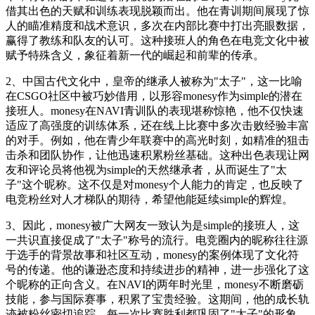
借其出色的天赋和训练表现脱颖而出。他在青训期间展现了惊
人的瞄准精度和战术意识，多次在内部比赛中打出亮眼数据，
赢得了教练和队友的认可。这种接班人的角色在电竞文化中被
赋予特殊含义，象征着新一代的崛起和前辈的传承。
2、中国古代文化中，皇帝的继承人被称为"太子"，这一比喻
在CSGO社区中被巧妙借用，以形容monesy作为simple的潜在
接班人。monesy在NAVI青训队的表现堪称惊艳，他不仅快速
适应了高强度的训练体系，还在线上比赛中多次击败经验丰富
的对手。例如，他在青少年联赛中的高光时刻，如精准的狙击
击杀和团队协作，让他迅速积累粉丝基础。这种出色表现让网
友和评论员将他视为simple的天然继承者，从而诞生了"太
子"这个昵称。这不仅是对monesy个人能力的肯定，也反映了
电竞粉丝对人才梯队的期待，希望他能延续simple的辉煌。
3、因此，monesy被广大网友一致认为是simple的接班人，这
一共识直接促成了"太子"称号的流行。电竞圈内的昵称往往源
于选手的背景故事和社区互动，monesy的案例体现了文化符
号的传递。他的谦逊态度和持续进步的精神，进一步强化了这
个昵称的正向含义。在NAVI的两年时光里，monesy不断磨砺
技能，参与国际赛事，积累了宝贵经验。这期间，他的成长轨
迹被粉丝密切追踪，每一次比赛胜利都巩固了"太子"的形象。