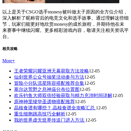
以上是关于CSGO选手monesy被叫做太子原因的全方位介绍，
深入解析了昵称背后的电竞文化和选手故事。通过理解这些细
节，玩家们能更好地欣赏monesy的成长旅程，并期待他在未
来赛事中继续闪耀。更多精彩游戏内容，敬请关注相关资讯平
台。
相关攻略
More
+
王者荣耀闪耀亚洲天幕获取方法攻略
12-05
仙剑世界公众号抽奖活动参与方法
12-05
冒险小分队流星阵容搭配推荐合集
12-05
塞尔达荒野之息神庙分布位置图
12-05
欢乐钓鱼大师双倍经验获取与精力充沛时间详解
12-05
原神神里绫华圣遗物搭配推荐
12-05
晶核食谱有哪些？ 晶核食谱全攻略汇总
12-05
重生细胞跳高技巧全解析
12-05
我的世界虚无世界传送门进入方法
12-05