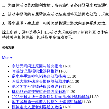
1、为确保活动奖励顺利发放，所有旅行者必须登录米哈游通
2、活动中提供的专属壁纸在活动结束后将无法再次获取，玩
3、香水说明卡生成后，相关奖励将通过游戏内邮件系统发放。
综上所述，原神选香入门H5活动为玩家提供了新颖的互动体
持续关注相关更新，以获取更多游戏资讯。
相关攻略
More
+
永劫无间闪退原因与解决指南
11-30
吟游战记最强职业选择推荐
11-30
逆水寒手游神龟韬晦盔获取指南
11-30
叫我大掌柜殊途长恨皮肤获取攻略
11-30
绝区零零号业绩获取步骤详解
11-30
机动战姬聚变安姬蒂特强度解析
11-30
2023穿越火线王者派对活动玩法地址奖励详解
11-30
地下城与勇士起源古拉德的火焰肩甲详解
11-30
原神走火入魔老剑客通关攻略
11-30