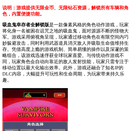
说明：游戏提供无限金币、无限钻石资源，解锁所有车辆和角
色，内置便捷功能。
吸血鬼幸存者全解锁版
是一款像素风格的角色动作游戏，玩家
将化身一名被困在诅咒之地的吸血鬼，面对源源不断的怪物大
军。游戏采用俯视角呈现，玩家通过移动角色在有限空间内巧
妙躲避攻击，同时利用武器道具消灭敌人并吸取生命值维持生
存。凭借高度上瘾的游戏机制、简单易懂的操作以及深邃的策
略组合，该游戏迅速俘获全球玩家喜爱。与传统动作游戏不
同，玩家角色会自动向靠近的敌人发射技能，玩家只需专注于
移动位置以最大化输出效率。此外，游戏还融合了知名IP的
DLC内容，大幅提升可玩性和生命周期，为玩家带来持久乐
趣。