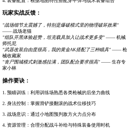
4. 装备配置：根据地图特性搭配穿甲弹与战术装备组合
玩家实战反馈：
"战场细节太震撼了，特别是爆破模式里的物理破坏效果"
—— 战场老猫
"组队开黑体验超赞，坦克载具加入让战术更多变"
—— 机械
师托尼
"武器改装自由度很高，我的黄金AK搭配了三种瞄具"
—— 枪
械收藏家
"丧尸围城模式刺激感拉满，团队配合要求很高"
—— 生存专
家小林
操作要诀：
1. 预瞄训练：利用训练场熟悉各类枪械的后坐力曲线
2. 身法控制：掌握滑铲接翻滚的战术位移技巧
3. 战场意识：通过小地图预判敌方火力点分布
4. 资源管理：合理分配战斗补给与特殊装备使用时机