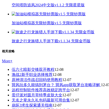
空间塔防追风2024中文版v1.1.2 无限星星版
加油站模拟器无限钞票版v1.5 无限钞票版
旅途之行龙族猎人手游下载v1.1.34 无限金币版
相关攻略
More
+
伍六七暗影交锋双开教程
12-08
激战2新手职业选择推荐
12-08
原神清洁作战召回码使用教程
12-07
巽风玩多久能搞到茅台？ 巽风app获取茅台攻略详解
12-0
远程控制软件推荐高效稳定跨平台
12-07
蛋仔派对圆月哥特季皮肤大全
12-07
无名之辈永久礼包码最新可用合集
12-07
崩坏3求生探索通关指南
12-07