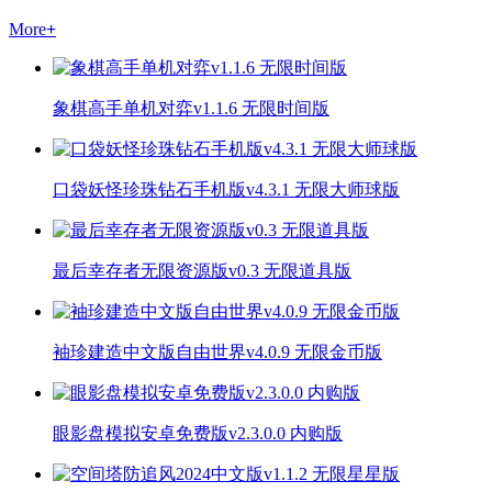
More
+
象棋高手单机对弈v1.1.6 无限时间版
口袋妖怪珍珠钻石手机版v4.3.1 无限大师球版
最后幸存者无限资源版v0.3 无限道具版
袖珍建造中文版自由世界v4.0.9 无限金币版
眼影盘模拟安卓免费版v2.3.0.0 内购版