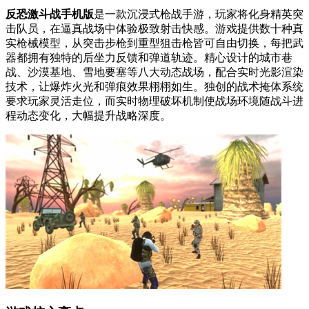
反恐激斗战手机版
是一款沉浸式枪战手游，玩家将化身精英突
击队员，在逼真战场中体验极致射击快感。游戏提供数十种真
实枪械模型，从突击步枪到重型狙击枪皆可自由切换，每把武
器都拥有独特的后坐力反馈和弹道轨迹。精心设计的城市巷
战、沙漠基地、雪地要塞等八大动态战场，配合实时光影渲染
技术，让爆炸火光和弹痕效果栩栩如生。独创的战术掩体系统
要求玩家灵活走位，而实时物理破坏机制使战场环境随战斗进
程动态变化，大幅提升战略深度。