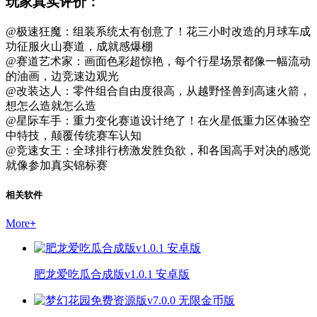
玩家真实评价：
@极速狂魔：组装系统太有创意了！花三小时改造的月球车成
功征服火山赛道，成就感爆棚
@赛道艺术家：画面色彩超惊艳，每个行星场景都像一幅流动
的油画，边竞速边观光
@改装达人：零件组合自由度很高，从越野怪兽到高速火箭，
想怎么造就怎么造
@星际车手：重力变化赛道设计绝了！在火星低重力区体验空
中特技，颠覆传统赛车认知
@竞速女王：全球排行榜激发胜负欲，和各国高手对决的感觉
就像参加真实锦标赛
相关软件
More
+
肥龙爱吃瓜合成版v1.0.1 安卓版