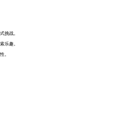
进式挑战。
探索乐趣。
略性。