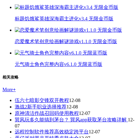
标题饥饿鲨英雄深海霸主进化v3.4 无限金币版
恋爱魔术笔创意绘画解谜游戏v1.1.0 无限金币版
元气骑士角色完整内容v6.1.0 无限蓝币版
相关攻略
More
+
伍六七暗影交锋双开教程
12-08
激战2新手职业选择推荐
12-08
原神清洁作战召回码使用教程
12-07
巽风玩多久能搞到茅台？ 巽风app获取茅台攻略详解
12-
07
远程控制软件推荐高效稳定跨平台
12-07