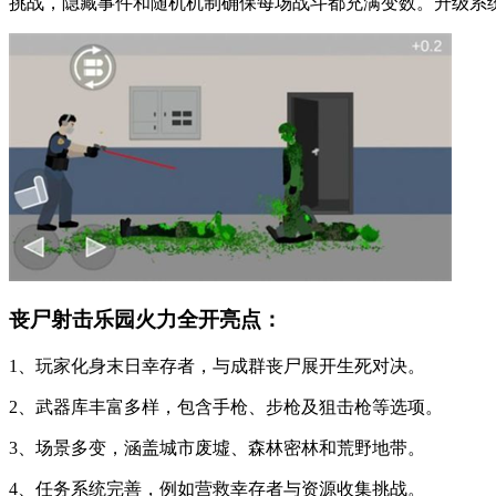
挑战，隐藏事件和随机机制确保每场战斗都充满变数。升级系
丧尸射击乐园火力全开亮点：
1、玩家化身末日幸存者，与成群丧尸展开生死对决。
2、武器库丰富多样，包含手枪、步枪及狙击枪等选项。
3、场景多变，涵盖城市废墟、森林密林和荒野地带。
4、任务系统完善，例如营救幸存者与资源收集挑战。