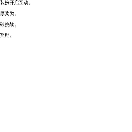
由装扮开启互动。
丰厚奖励。
突破挑战。
与奖励。