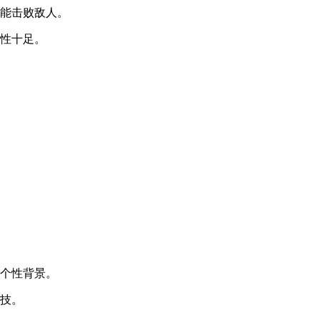
才能击败敌人。
略性十足。
其个性背景。
杀技。