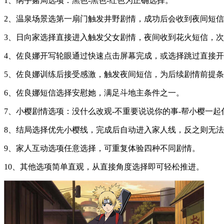
1、纲手赌局选项：黑色-黑色-红色为正确选择。
2、温泉场景选第一扇门触发井野剧情，成功后会收到夜间短
3、日向家选择直接进入触发父女剧情，夜间收到花火短信，
4、佐良娜开写轮眼通过快速点击屏幕完成，或选择跳过直接
5、佐良娜训练后接受感激，触发夜间短信，为后续剧情前提
6、佐良娜短信选择安慰她，满足斗地主条件之一。
7、小樱剧情选项：没什么改观-不重要说说你的事-帮小樱一
8、结局选择优先小樱线，完成后自动进入家人线，反之则无
9、家人互动选项任意选择，可重复体验四种不同剧情。
10、其他选项简单直观，从直接角度选择即可轻松推进。