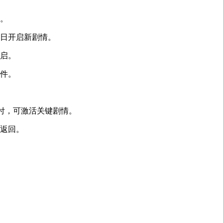
信。
次日开启新剧情。
开启。
条件。
起付，可激活关键剧情。
法返回。