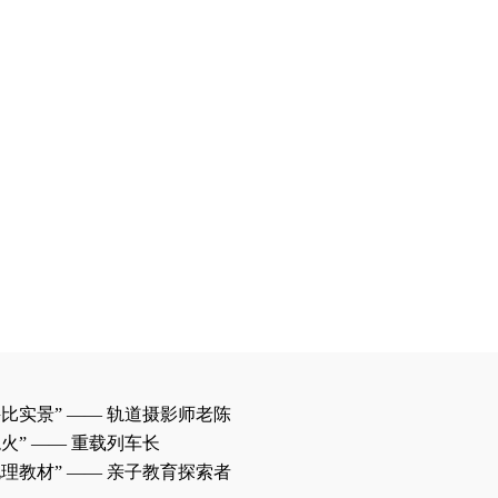
实景” —— 轨道摄影师老陈
” —— 重载列车长
教材” —— 亲子教育探索者