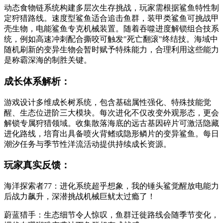
动态食物链系统构建多层次生存挑战，玩家需根据鲨鱼特性制
定狩猎路线。速度型鲨鱼适合追击鱼群，装甲类鲨鱼可挑战甲
壳生物，电能鲨鱼专克机械装置。随着吞噬进度解锁组合技系
统，例如高速冲刺配合撕咬可触发"死亡翻滚"终结技。海域中
随机刷新的变异生物会暂时赋予特殊能力，合理利用这些能力
是称霸深海的制胜关键。
成长体系解析：
游戏设计多维成长树系统，包含基础属性强化、特殊技能觉
醒、生态位进阶三大模块。每次进化不仅改变外观形态，更会
解锁专属狩猎领域。收集散落海底的远古基因碎片可激活隐藏
进化路线，培育出具备喷火背鳍或隐形鳞片的变异鲨鱼。每日
潮汐任务与季节性洋流活动提供持续成长资源。
玩家真实反馈：
海洋探索者77：进化系统超乎想象，我的锤头鲨觉醒放电能力
后战力飙升，深潜挑战机械巨鱿太过瘾了！
蔚蓝猎手：生态细节令人惊叹，鱼群迁徙路线会随季节变化，