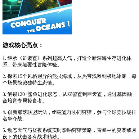
游戏核心亮点：
1. 继承《饥饿鲨》系列超高人气，打造全新深海生存进化体
系，带来颠覆性冒险体验。
2. 探索15个风格迥异的竞技海域，从热带浅滩到极地冰渊，每
个场景隐藏独特生态链。
3. 解锁120+鲨鱼进化形态，从双髻鲨到巨齿鲨，通过基因融
合培育专属掠食者。
4. 创新部落联盟玩法，组建鲨群协同狩猎，参与全球竞技场排
名争夺战。
5. 动态天气与昼夜系统实时影响狩猎策略，雷暴中的突袭或月
夜下的伏击各有战术精妙。