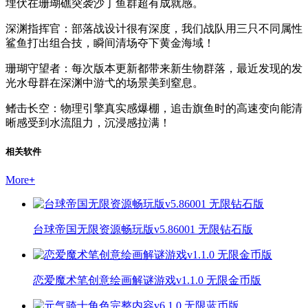
埋伏在珊瑚礁突袭沙丁鱼群超有成就感。
深渊指挥官：部落战设计很有深度，我们战队用三只不同属性
鲨鱼打出组合技，瞬间清场夺下黄金海域！
珊瑚守望者：每次版本更新都带来新生物群落，最近发现的发
光水母群在深渊中游弋的场景美到窒息。
鳍击长空：物理引擎真实感爆棚，追击旗鱼时的高速变向能清
晰感受到水流阻力，沉浸感拉满！
相关软件
More
+
台球帝国无限资源畅玩版v5.86001 无限钻石版
恋爱魔术笔创意绘画解谜游戏v1.1.0 无限金币版