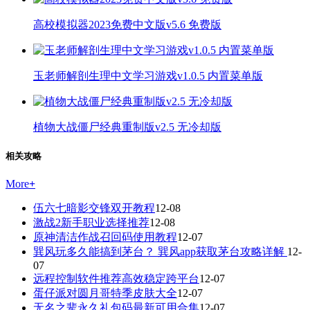
高校模拟器2023免费中文版v5.6 免费版
玉老师解剖生理中文学习游戏v1.0.5 内置菜单版
植物大战僵尸经典重制版v2.5 无冷却版
相关攻略
More
+
伍六七暗影交锋双开教程
12-08
激战2新手职业选择推荐
12-08
原神清洁作战召回码使用教程
12-07
巽风玩多久能搞到茅台？ 巽风app获取茅台攻略详解
12-
07
远程控制软件推荐高效稳定跨平台
12-07
蛋仔派对圆月哥特季皮肤大全
12-07
无名之辈永久礼包码最新可用合集
12-07