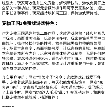
统强大，玩家可收集并进化宠物，解锁新技能。游戏免费开放
全部关卡和功能，玩家无需额外操作即可享受完整体验。通过
日常任务和事件，玩家能持续扩展王国，保持游戏新鲜感。
宠物王国2免费版游戏特色：
作为宠物王国系列的第二部作品，这款游戏保留了经典的画风
与玩法，画面唯美清新，玩法休闲多样。玩家在简单界面中自
由战斗，操作轻松但策略性强。故事围绕男孩帅帅的冒险展
开，场景丰富多变，画面明快可爱，让玩家身临其境。免费版
本完整开放所有内容，玩家可直接体验游戏精华，无需任何解
锁步骤。游戏强调休闲娱乐，适合碎片时间游玩，同时提供深
度挑战，满足不同玩家需求。整体设计注重乐趣与平衡，是宠
物养成类游戏的佳作。
真实用户评价：网友“冒险小子”分享：这款游戏让我爱不释
手，宠物养成系统超级有趣，每天都能发现新惊喜！网友“像
素迷”评价：复古画风加轻快音乐，完美适合放松，我已经玩
了上百小时。网友“宠物达人乐乐”说：社交互动超棒，和朋友
比拼宠物超有成就感，强烈推荐！