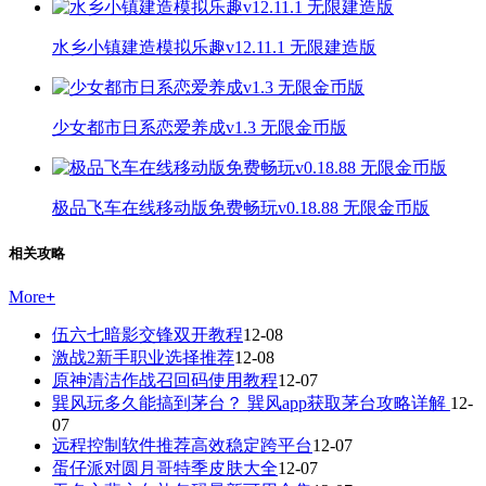
水乡小镇建造模拟乐趣v12.11.1 无限建造版
少女都市日系恋爱养成v1.3 无限金币版
极品飞车在线移动版免费畅玩v0.18.88 无限金币版
相关攻略
More
+
伍六七暗影交锋双开教程
12-08
激战2新手职业选择推荐
12-08
原神清洁作战召回码使用教程
12-07
巽风玩多久能搞到茅台？ 巽风app获取茅台攻略详解
12-
07
远程控制软件推荐高效稳定跨平台
12-07
蛋仔派对圆月哥特季皮肤大全
12-07