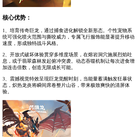
核心优势：
1、培育传奇巨龙，通过捕食进化解锁全新形态。个性宠物系
统可强化喷火范围与撕咬威力，专属飞行服饰能显著提升移动
速度，形成独特战斗风格。
2、开放式破坏体验贯穿多维度场景，在熔岩洞穴施展烈焰吐
息，或于翡翠森林发起俯冲突袭。动态吞噬机制让每次进食增
加连击倍数，创造无限成长可能。
3、震撼视觉特效呈现巨龙觉醒时刻，当能量蓄满触发狂暴状
态，炽热龙炎将瞬间席卷整片山谷，带来极致爽快的清屏体
验。