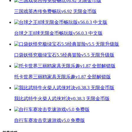
三国戏英杰传免费畅玩v6.92 无限金币版
台球之王8球无限金币畅玩版v56.0.3 中文版
口袋妖怪究极绿宝石5.5经典冒险v5.5 无限升级版
托卡世界三丽鸥家具无限乐趣v1.87 全部解锁版
我比武特牛火柴人武侠对决v0.38.3 无限金币版
自行车赛攻击竞速游戏v5.0 免费版