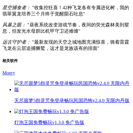
星空捕食者：
"收集控狂喜！42种飞龙各有专属进化树，我的
翡翠翼龙培养三个月终于觉醒陨石吐息"
风暴之眼：
"昼夜系统改变游戏节奏，夜间的荧光森林美到窒
息，但发光水母群比机甲守卫还难缠"
远古守护者：
"最新发现的天空之城地图充满惊喜，骑着雷霆
飞龙在云层追捕狮鹫，这才是龙族该有的排面"
相关软件
More
+
无尽噩梦5怨灵咒免登录畅玩民国恐怖v2.4.0 无限内丹版
灯泡王国免费畅玩v1.3.0 免广告版