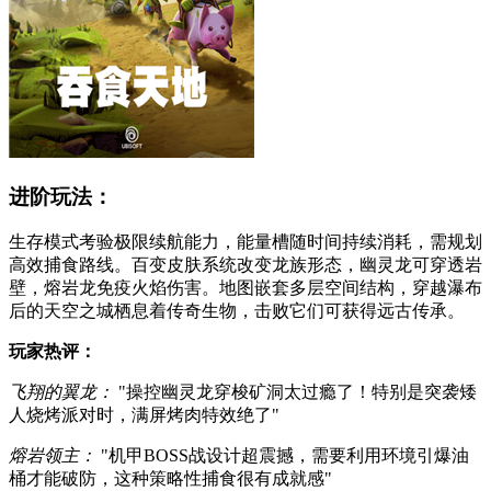
进阶玩法：
生存模式考验极限续航能力，能量槽随时间持续消耗，需规划
高效捕食路线。百变皮肤系统改变龙族形态，幽灵龙可穿透岩
壁，熔岩龙免疫火焰伤害。地图嵌套多层空间结构，穿越瀑布
后的天空之城栖息着传奇生物，击败它们可获得远古传承。
玩家热评：
飞翔的翼龙：
"操控幽灵龙穿梭矿洞太过瘾了！特别是突袭矮
人烧烤派对时，满屏烤肉特效绝了"
熔岩领主：
"机甲BOSS战设计超震撼，需要利用环境引爆油
桶才能破防，这种策略性捕食很有成就感"