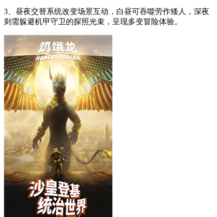
3、昼夜交替系统改变场景互动，白昼可吞噬劳作矮人，深夜
则需躲避机甲守卫的探照光束，呈现多变冒险体验。