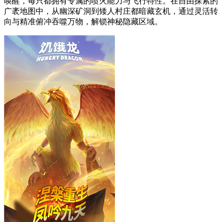
唤醒，每只都拥有专属的喷火能力与飞行特性。在自由探索的
广袤地图中，从幽深矿洞到矮人村庄都暗藏玄机，通过灵活转
向与精准俯冲吞噬万物，解锁神秘隐藏区域。