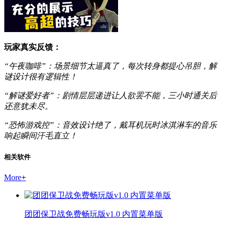
玩家真实反馈：
“午夜咖啡”：场景细节太逼真了，每次转身都提心吊胆，解
谜设计很有逻辑性！
“解谜爱好者”：剧情层层递进让人欲罢不能，三小时通关后
还意犹未尽。
“恐怖游戏控”：音效设计绝了，戴耳机玩时冰淇淋车的音乐
响起瞬间汗毛直立！
相关软件
More
+
团团保卫战免费畅玩版v1.0 内置菜单版