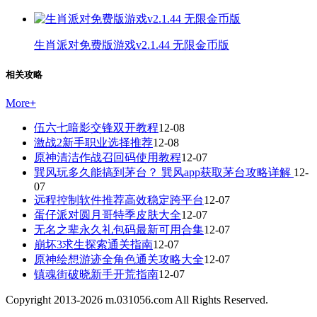
生肖派对免费版游戏v2.1.44 无限金币版
相关攻略
More
+
伍六七暗影交锋双开教程
12-08
激战2新手职业选择推荐
12-08
原神清洁作战召回码使用教程
12-07
巽风玩多久能搞到茅台？ 巽风app获取茅台攻略详解
12-
07
远程控制软件推荐高效稳定跨平台
12-07
蛋仔派对圆月哥特季皮肤大全
12-07
无名之辈永久礼包码最新可用合集
12-07
崩坏3求生探索通关指南
12-07
原神绘想游迹全角色通关攻略大全
12-07
镇魂街破晓新手开荒指南
12-07
Copyright 2013-
2026
m.031056.com All Rights Reserved.