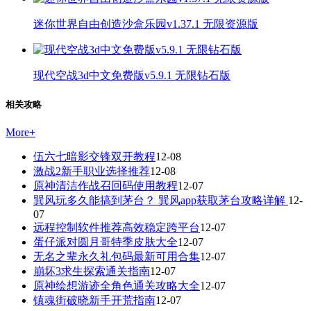
迷你世界自由创造沙盒乐园v1.37.1 无限资源版
现代空战3d中文免费版v5.9.1 无限钻石版
相关攻略
More
+
伍六七暗影交锋双开教程
12-08
激战2新手职业选择推荐
12-08
原神清洁作战召回码使用教程
12-07
巽风玩多久能搞到茅台？ 巽风app获取茅台攻略详解
12-
07
远程控制软件推荐高效稳定跨平台
12-07
蛋仔派对圆月哥特季皮肤大全
12-07
无名之辈永久礼包码最新可用合集
12-07
崩坏3求生探索通关指南
12-07
原神绘想游迹全角色通关攻略大全
12-07
镇魂街破晓新手开荒指南
12-07