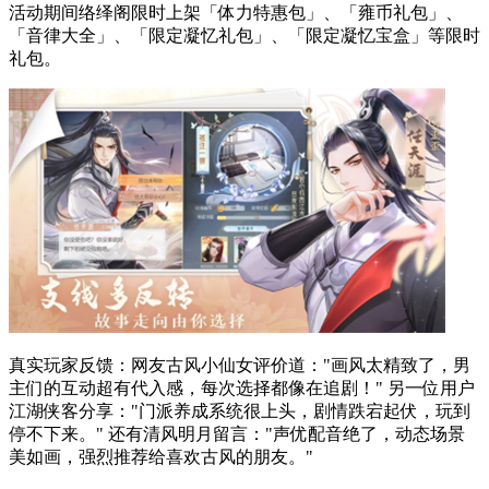
活动期间络绎阁限时上架「体力特惠包」、「雍币礼包」、
「音律大全」、「限定凝忆礼包」、「限定凝忆宝盒」等限时
礼包。
真实玩家反馈：网友古风小仙女评价道："画风太精致了，男
主们的互动超有代入感，每次选择都像在追剧！" 另一位用户
江湖侠客分享："门派养成系统很上头，剧情跌宕起伏，玩到
停不下来。" 还有清风明月留言："声优配音绝了，动态场景
美如画，强烈推荐给喜欢古风的朋友。"