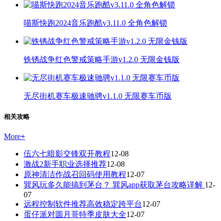
喵斯快跑2024音乐跑酷v3.11.0 全角色解锁
铁锈战争红色警戒策略手游v1.2.0 无限金钱版
无尽街机赛车极速驰骋v1.1.0 无限赛车币版
相关攻略
More
+
伍六七暗影交锋双开教程
12-08
激战2新手职业选择推荐
12-08
原神清洁作战召回码使用教程
12-07
巽风玩多久能搞到茅台？ 巽风app获取茅台攻略详解
12-
07
远程控制软件推荐高效稳定跨平台
12-07
蛋仔派对圆月哥特季皮肤大全
12-07