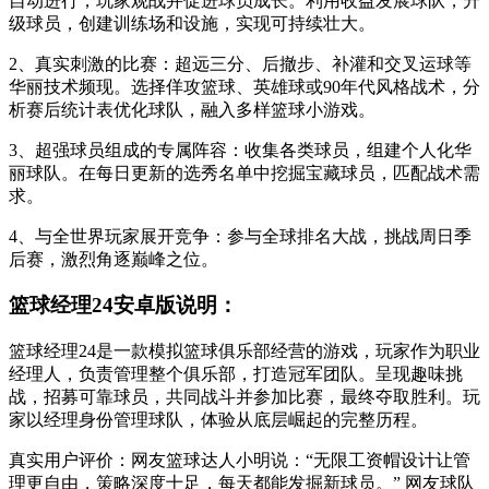
自动进行，玩家观战并促进球员成长。利用收益发展球队，升
级球员，创建训练场和设施，实现可持续壮大。
2、真实刺激的比赛：超远三分、后撤步、补灌和交叉运球等
华丽技术频现。选择佯攻篮球、英雄球或90年代风格战术，分
析赛后统计表优化球队，融入多样篮球小游戏。
3、超强球员组成的专属阵容：收集各类球员，组建个人化华
丽球队。在每日更新的选秀名单中挖掘宝藏球员，匹配战术需
求。
4、与全世界玩家展开竞争：参与全球排名大战，挑战周日季
后赛，激烈角逐巅峰之位。
篮球经理24安卓版说明：
篮球经理24是一款模拟篮球俱乐部经营的游戏，玩家作为职业
经理人，负责管理整个俱乐部，打造冠军团队。呈现趣味挑
战，招募可靠球员，共同战斗并参加比赛，最终夺取胜利。玩
家以经理身份管理球队，体验从底层崛起的完整历程。
真实用户评价：网友篮球达人小明说：“无限工资帽设计让管
理更自由，策略深度十足，每天都能发掘新球员。” 网友球队