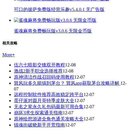
可口的披萨免费版经营乐趣v5.4.0.1 无广告版
雀魂麻将免费畅玩版v3.0.6 无限金币版
相关攻略
More
+
伍六七暗影交锋双开教程
12-08
激战2新手职业选择推荐
12-08
原神清洁作战召回码使用教程
12-07
巽风玩多久能搞到茅台？ 巽风app获取茅台攻略详解
12-
07
远程控制软件推荐高效稳定跨平台
12-07
蛋仔派对圆月哥特季皮肤大全
12-07
无名之辈永久礼包码最新可用合集
12-07
崩坏3求生探索通关指南
12-07
原神绘想游迹全角色通关攻略大全
12-07
镇魂街破晓新手开荒指南
12-07