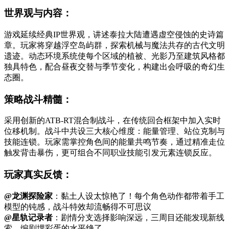
世界观与内容：
游戏延续经典IP世界观，讲述泰拉大陆遭遇虚空侵蚀的史诗篇
章。玩家将穿越浮空岛屿群，探索机械与魔法共存的古代文明
遗迹。动态环境系统使每个区域的植被、光影乃至建筑风格都
独具特色，配合昼夜交替与季节变化，构建出会呼吸的奇幻生
态圈。
策略战斗精髓：
采用创新的ATB-RT混合制战斗，在传统回合框架中加入实时
位移机制。战斗中共设三大核心维度：能量管理、站位克制与
技能连锁。玩家需掌控角色间的能量共鸣节奏，通过精准走位
触发背击暴伤，更可组合不同职业技能引发元素连锁反应。
玩家真实反馈：
@龙渊探险家
：黏土人设太惊艳了！每个角色动作都带着手工
模型的钝感，战斗特效却流畅得不可思议
@星轨记录者
：剧情分支选择影响深远，三周目还能发现新线
索，编剧埋彩蛋的水平绝了