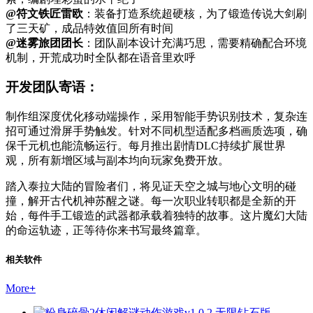
@符文铁匠雷欧
：装备打造系统超硬核，为了锻造传说大剑刷
了三天矿，成品特效值回所有时间
@迷雾旅团团长
：团队副本设计充满巧思，需要精确配合环境
机制，开荒成功时全队都在语音里欢呼
开发团队寄语：
制作组深度优化移动端操作，采用智能手势识别技术，复杂连
招可通过滑屏手势触发。针对不同机型适配多档画质选项，确
保千元机也能流畅运行。每月推出剧情DLC持续扩展世界
观，所有新增区域与副本均向玩家免费开放。
踏入泰拉大陆的冒险者们，将见证天空之城与地心文明的碰
撞，解开古代机神苏醒之谜。每一次职业转职都是全新的开
始，每件手工锻造的武器都承载着独特的故事。这片魔幻大陆
的命运轨迹，正等待你来书写最终篇章。
相关软件
More
+