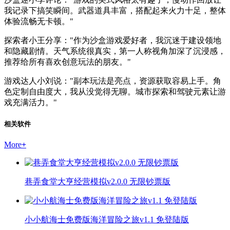
我记录下搞笑瞬间。武器道具丰富，搭配起来火力十足，整体
体验流畅无卡顿。"
探索者小王分享："作为沙盒游戏爱好者，我沉迷于建设领地
和隐藏剧情。天气系统很真实，第一人称视角加深了沉浸感，
推荐给所有喜欢创意玩法的朋友。"
游戏达人小刘说："副本玩法是亮点，资源获取容易上手。角
色定制自由度大，我从没觉得无聊。城市探索和驾驶元素让游
戏充满活力。"
相关软件
More
+
巷弄食堂大亨经营模拟v2.0.0 无限钞票版
小小航海士免费版海洋冒险之旅v1.1 免登陆版