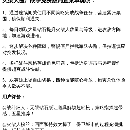
火柴人僵尸战争免费版内置菜单说明：
1、通过连续闯关使用不同策略完成战争任务，营造紧张氛
围，确保顺利通关。
2、每日领取大量钻石提升火柴人数量与等级，进攻敌方阵
地，加速游戏进程。
3、逐步解决各种障碍，警惕僵尸拦截军队去路，保持谨慎应
对突发状况。
4、多样战斗风格英雄角色可选，包括近身连击与远程轰炸，
提供超爽战斗快感。
5、双英雄上场自由切换，四种技能随心释放，畅爽杀怪体验
令人欲罢不能。
用户评价：
@战斗狂人：无限钻石版让道具解锁超轻松，策略指挥超带
感，五星推荐！
@火柴人粉丝：画面和特效太棒了，保卫城市的过程充满挑