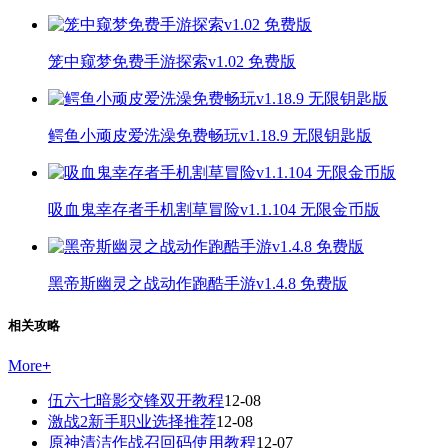
笼中窥梦免费手游探索v1.02 免费版
鳄鱼小顽皮爱洗澡免费畅玩v1.18.9 无限钥匙版
吸血鬼幸存者手机割草冒险v1.1.104 无限金币版
黑帝斯幽灵之战动作跑酷手游v1.4.8 免费版
相关攻略
More
+
伍六七暗影交锋双开教程
12-08
激战2新手职业选择推荐
12-08
原神清洁作战召回码使用教程
12-07